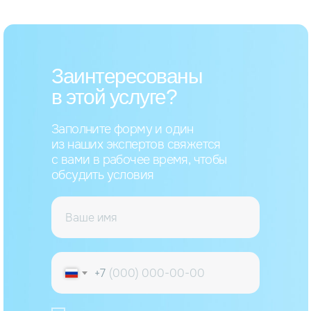
Заинтересованы
в этой услуге?
Заполните форму и один
из наших экспертов свяжется
с вами в рабочее время, чтобы
обсудить условия
+7