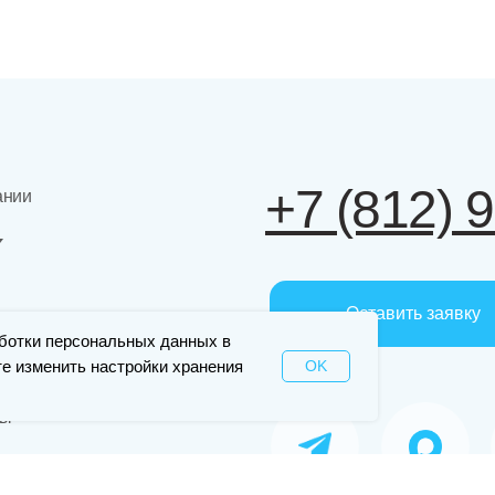
+7 (812) 
ании
Оставить заявку
ии
ботки персональных данных в
те изменить настройки хранения
OK
ты
ская экосистема