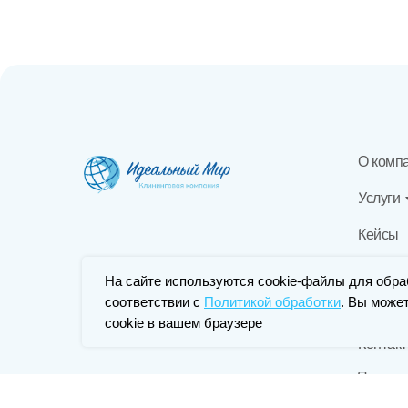
О комп
Услуги
Кейсы
Ваканс
На сайте используются cookie-файлы для обра
соответствии с
Политикой обработки
. Вы може
Блог
cookie в вашем браузере
Контак
Партнер