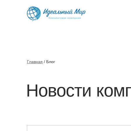
Глав ная
/ Блог
Новости ком